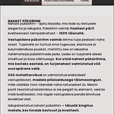
KIRJELDUS
PERSONALISEERIMINE
TARNE
NAHAST PÜKSIRIHM
Nahast püksirihm – ajatu klassika, mis lisab su riietusele
elegantsi ja isikupära. Püksirihm valmib
Itaaliast pärit
kvaliteetsest taimparknahast –
100% täisnahk.
Vastupidava püksirihm valmib
lehma turja pealsest naha
osast. Turjanahk on tuntud oma tugevuse, elastsuse ja
kulumiskindluse poolest, mistõttu see on ideaalne
nahkmaterjal püksirihmade jaoks. Lisaks on turjanahk sileda
struktuuri ja ilusa välimusega.
Kui otsid nahast püksirihma,
mis kestaks aastaid, on turjanahast valmistatud vöö
suurepärane valik.
Vöö metalltarvikud
on valmistatud erakordselt
vastupidavast,
madala pliisisaldusega täismessingust
,
mille väärikas toon täiendab naha naturaalset ilu. Meistri
poolt teostatud käsiõmblus ei ole pelgalt ilu element, vaid ka
märk kvaliteedist, mis tagab vastupidava pandla kinnituse
korrektsel viisil.
Isikupärastatud nahast püksirihm
– täiuslik kingitus
mehele, kes hindab kestvust ja kvaliteeti.