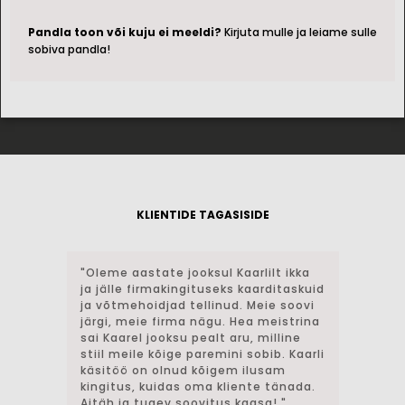
Pandla toon või kuju ei meeldi?
Kirjuta mulle ja leiame sulle
sobiva pandla!
KLIENTIDE TAGASISIDE
"Oleme aastate jooksul Kaarlilt ikka
"Sain Ka
ja jälle firmakingituseks kaarditaskuid
kingitus
ja võtmehoidjad tellinud. Meie soovi
Kasutus
järgi, meie firma nägu. Hea meistrina
igapäev
sai Kaarel jooksu pealt aru, milline
on märki
stiil meile kõige paremini sobib. Kaarli
laitmat
käsitöö on olnud kõigem ilusam
hingega 
kingitus, kuidas oma kliente tänada.
väga he
Aitäh ja tugev soovitus kaasa! "
sünnipä