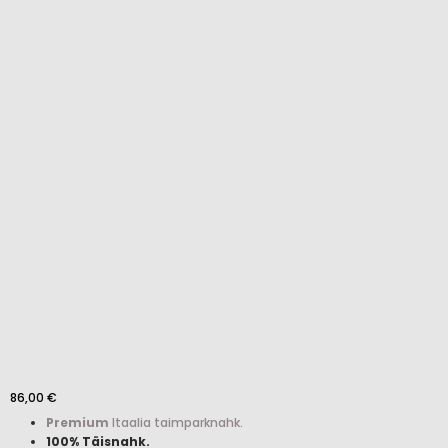
86,00
€
Premium
Itaalia taimparknahk.
100% Täisnahk.