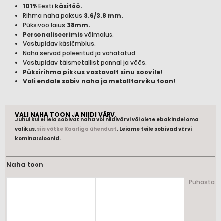
101%
Eesti
käsitöö.
Rihma naha paksus
3.6/3.8 mm.
Püksivöö laius
38mm.
Personaliseerimis
võimalus.
Vastupidav käsiõmblus.
Naha servad poleeritud ja vahatatud.
Vastupidav täismetallist pannal ja vöös.
Püksirihma pikkus vastavalt sinu soovile!
Vali endale sobiv naha ja metalltarviku toon!
VALI NAHA TOON JA NIIDI VÄRV.
Juhul kui ei leia sobivat naha või niidivärvi või olete ebakindel oma
valikus,
siis võtke Kaarliga ühendust
. Leiame teile sobivad värvi
kominatsioonid.
Nahast
Naha toon
püksirihm
kogus
Puhasta