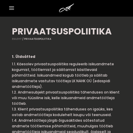
Skip
to
content
PRIVAATSUSPOLIITIKA
ESILEHT
/ PRIVAATSUSPOLIITIKA
1. Üldsätted
1.1. Käesolev privaatsuspoliitika reguleerib isikuandmete
kogumist, töötlemist ja säilitamist käsitlevaid
põhimõtteid. Isikuandmeid kogub töötleb ja säilitab
isikuandmete vastutav töötleja LK NAHK OÜ (edaspidi
andmetöötleja).
1.2. Andmesubjekt privaatsuspoliitika tähenduses on klient
või muu füüsiline isik, kelle isikuandmeid andmetöötleja
töötleb.
1.3. Klient privaatsuspoliitika tähenduses on igaüks, kes
ostab andmetöötleja kodulehelt kaupu või teenuseid.
1.4. Andmetöötleja järgib õigusaktides sätestatud
andmete töötlemise põhimõtteid, muuhulgas töötleb
andmetöötleja isikuandmeid seaduslikult, õiglaselt ja