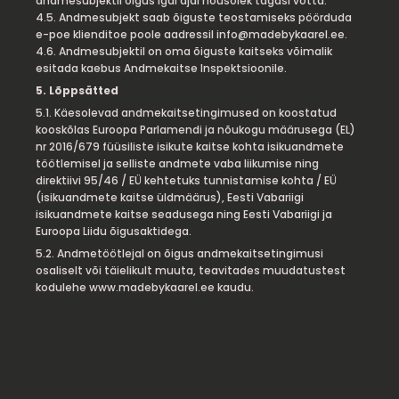
andmesubjektil õigus igal ajal nõusolek tagasi võtta.
4.5. Andmesubjekt saab õiguste teostamiseks pöörduda
e-poe klienditoe poole aadressil info@madebykaarel.ee.
4.6. Andmesubjektil on oma õiguste kaitseks võimalik
esitada kaebus Andmekaitse Inspektsioonile.
5. Lõppsätted
5.1. Käesolevad andmekaitsetingimused on koostatud
kooskõlas Euroopa Parlamendi ja nõukogu määrusega (EL)
nr 2016/679 füüsiliste isikute kaitse kohta isikuandmete
töötlemisel ja selliste andmete vaba liikumise ning
direktiivi 95/46 / EÜ kehtetuks tunnistamise kohta / EÜ
(isikuandmete kaitse üldmäärus), Eesti Vabariigi
isikuandmete kaitse seadusega ning Eesti Vabariigi ja
Euroopa Liidu õigusaktidega.
5.2. Andmetöötlejal on õigus andmekaitsetingimusi
osaliselt või täielikult muuta, teavitades muudatustest
kodulehe www.madebykaarel.ee kaudu.