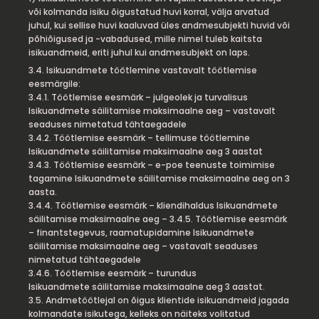
või kolmanda isiku õigustatud huvi korral, välja arvatud
juhul, kui sellise huvi kaaluvad üles andmesubjekti huvid või
põhiõigused ja -vabadused, mille nimel tuleb kaitsta
isikuandmeid, eriti juhul kui andmesubjekt on laps.
3.4. Isikuandmete töötlemine vastavalt töötlemise
eesmärgile:
3.4.1. Töötlemise eesmärk – julgeolek ja turvalisus
Isikuandmete säilitamise maksimaalne aeg – vastavalt
seaduses nimetatud tähtaegadele
3.4.2. Töötlemise eesmärk – tellimuse töötlemine
Isikuandmete säilitamise maksimaalne aeg 3 aastat
3.4.3. Töötlemise eesmärk – e-poe teenuste toimimise
tagamine Isikuandmete säilitamise maksimaalne aeg on 3
aasta.
3.4.4. Töötlemise eesmärk – kliendihaldus Isikuandmete
säilitamise maksimaalne aeg – 3.4.5. Töötlemise eesmärk
– finantstegevus, raamatupidamine Isikuandmete
säilitamise maksimaalne aeg – vastavalt seaduses
nimetatud tähtaegadele
3.4.6. Töötlemise eesmärk – turundus
Isikuandmete säilitamise maksimaalne aeg 3 aastat.
3.5. Andmetöötlejal on õigus klientide isikuandmeid jagada
kolmandate isikutega, kelleks on näiteks volitatud