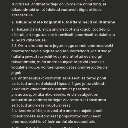
turvaliselt. Andmetöötleja on võimeline kinnitama, et
isikuandmeid on töödeldud vastavalt õigusaktides
sätestatule.
2. Isikuandmete kogumine, töötlemine ja säilitamine
2.1. Isikuandmed, mida andmetöötleja kogub, töötleb ja
säilitab, on kogutud elektrooniliselt, peamiselt kodulehe ja
e-posti vahendusel.
2.2. Oma isikuandmete jagamisega annab andmesubjekt
andmetöötlejale õiguse koguda, korraldada, kasutada ja
hallata privaatsuspoliitikas määratletud eesmärgil
isikuandmeid, mida andmesubjekt otse või kaudselt
kodulehel kaupu või teenuseid ostes andmetöötlejale
jagab.
2.3. Andmesubjekt vastutab selle eest, et tema poolt
esitatud andmed oleksid täpsed, õiged ja terviklikud.
Teadlikult valeandmete esitamist peetakse
privaatsuspoliitika rikkumiseks. Andmesubjekt on
kohustatud andmetöötlejat viivitamatult teavitama
esitatud andmete muutumisest.
2.4. Andmetöötleja ei vastuta andmesubjekti poolt
valeandmete esitamisest põhjustatud kahju eest
andmesubjektile või kolmandatele osapooltele.