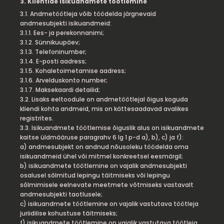
3. Klientide isikuandmete töötlemine
3.1. Andmetöötleja võib töödelda järgnevaid
andmesubjekti isikuandmeid:
3.1.1. Ees- ja perekonnanimi;
3.1.2. Sünnikuupäev;
3.1.3. Telefoninumber;
3.1.4. E-posti aadress;
3.1.5. Kohaletoimetamise aadress;
3.1.6. Arvelduskonto number;
3.1.7. Maksekaardi detailid;
3.2. Lisaks eeltoodule on andmetöötlejal õigus koguda
kliendi kohta andmeid, mis on kättesaadavad avalikes
registrites.
3.3. Isikuandmete töötlemise õiguslik alus on isikuandmete
kaitse üldmääruse paragrahv 6 lg 1 p-d a), b), c) ja f):
a) andmesubjekt on andnud nõusoleku töödelda oma
isikuandmeid ühel või mitmel konkreetsel eesmärgil;
b) isikuandmete töötlemine on vajalik andmesubjekti
osalusel sõlmitud lepingu täitmiseks või lepingu
sõlmimisele eelnevate meetmete võtmiseks vastavalt
andmesubjekti taotlusele;
c) isikuandmete töötlemine on vajalik vastutava töötleja
juriidilise kohustuse täitmiseks;
f) isikuandmete töötlemine on vajalik vastutava töötleja