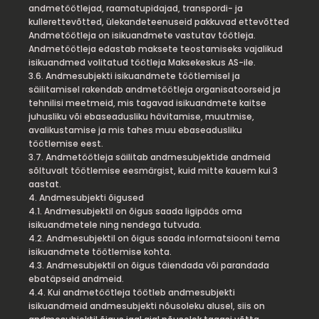
andmetöötlejad, raamatupidajad, transpordi- ja
kullerettevõtted, ülekandeteenuseid pakkuvad ettevõtted
Andmetöötleja on isikuandmete vastutav töötleja.
Andmetöötleja edastab maksete teostamiseks vajalikud
isikuandmed volitatud töötleja Maksekeskus AS-ile.
3.6. Andmesubjekti isikuandmete töötlemisel ja
säilitamisel rakendab andmetöötleja organisatoorseid ja
tehnilisi meetmeid, mis tagavad isikuandmete kaitse
juhusliku või ebaseadusliku hävitamise, muutmise,
avalikustamise ja mis tahes muu ebaseadusliku
töötlemise eest.
3.7. Andmetöötleja säilitab andmesubjektide andmeid
sõltuvalt töötlemise eesmärgist, kuid mitte kauem kui 3
aastat.
4. Andmesubjekti õigused
4.1. Andmesubjektil on õigus saada ligipääs oma
isikuandmetele ning nendega tutvuda.
4.2. Andmesubjektil on õigus saada informatsiooni tema
isikuandmete töötlemise kohta.
4.3. Andmesubjektil on õigus täiendada või parandada
ebatäpseid andmeid.
4.4. Kui andmetöötleja töötleb andmesubjekti
isikuandmeid andmesubjekti nõusoleku alusel, siis on