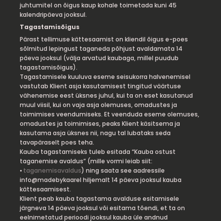
juhtumitel on õigus kaup kohale toimetada kuni 45
kalendripäeva jooksul.
Tagastamisõigus
Pärast tellimuse kättesaamist on kliendil õigus e-poes
sõlmitud lepingust taganeda põhjust avaldamata 14
päeva jooksul (välja arvatud kaubaga, millel puudub
tagastamisõigus).
Tagastamisele kuuluva eseme seisukorra halvenemisel
vastutab Klient asja kasutamisest tingitud väärtuse
vähenemise eest üksnes juhul, kui ta on eset kasutanud
muul viisil, kui on vaja asja olemuses, omadustes ja
toimimises veendumiseks. Et veenduda eseme olemuses,
omadustes ja toimimises, peaks Klient käsitsema ja
kasutama asja üksnes nii, nagu tal lubataks seda
tavapäraselt poes teha.
Kauba tagastamiseks tuleb esitada “Kauba ostust
taganemise avaldus” (mille vormi leiab siit:
⦁
taganemisavaldus
) ning saata see aadressile
info@madebykaarel hiljemalt 14 päeva jooksul kauba
kättesaamisest.
Klient peab kauba tagastama avalduse esitamisele
järgneva 14 päeva jooksul või esitama tõendi, et ta on
eelnimetatud perioodi jooksul kauba üle andnud