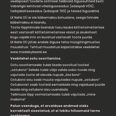
veebipoest toodete ostmisel tekkivaid õigussuhteid Eesti
Vabariigis kehtivad võlaõigusseadus (edaspidi VÕS),
tarbijakaitseseadus (edaspidi TKS) ja teised õigusaktid.
LK Nahk OÜ ei ole käibemaksu kohuslane, seega hinnale
käibemaksu ei lisandu.
Toote lõpphinnale lisandub tasu kauba kättetoimetamise
eest vastavalt kättetoimetamise viisist ja asukohast.
Kogu vajalik info on kuvatud vastavalt toote juurde.
LK Nahk OÜ jätab endale õiguse teha müügitingimustes
muudatusi. Tehtud muudatusi kajastatakse veebilehel
www.madebykaarel.ee
Veebilehel ostu sooritamine.
Ostu sooritamiseks tuleb lisada soovitud tooted
„ostukorvi“ Selleks tuleb välja valida sobiv toode ning
vajutada toote all olevale nupule „lisa korvi“
Ostukorvi sisu saab muuta vajutades nupule „ostukorv“
Ostukorvist saab tooteid eemaldada ning vajadusel juurde
lisada ning ostukorvi sisu uuendada.
Tellimuse lõpp vormistamiseks tuleb vajutada „mine
maksma“
Palun veenduge, et arvelduse andmed oleks
korrektselt sisestatud, et ei tekiks hilisemaid tarne
probleeme.