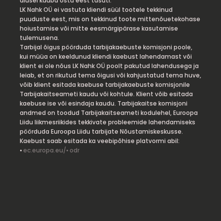
alusel kauba ostu eest tasuti.
LK Nahk OÜ ei vastuta kliendi süül tootele tekkinud
puuduste eest, mis on tekkinud toote mittenõuetekohase
hoiustamise või mitte eesmärgipärase kasutamise
tulemusena.
Tarbijal õigus pöörduda tarbijakaebuste komisjoni poole,
kui müüa on keeldunud kliendi kaebust lahendamast või
klient ei ole nõus LK Nahk OÜ poolt pakutud lahendusega ja
leiab, et on rikutud tema õigusi või kahjustatud tema huve,
võib klient esitada kaebuse tarbijakaebuste komisjonile
Tarbijakaitseameti kaudu või kohtule. Klient võib esitada
kaebuse ise või esindaja kaudu. Tarbijakaitse komisjoni
andmed on toodud Tarbijakaitseameti kodulehel, Euroopa
Liidu liikmesriikides tekkivate probleemide lahendamiseks
pöörduda Euroopa Liidu tarbijate Nõustamiskeskusse.
Kaebust saab esitada ka veebipõhise platvormi abil:
⦁
ec.europa.eu/⦁ odr