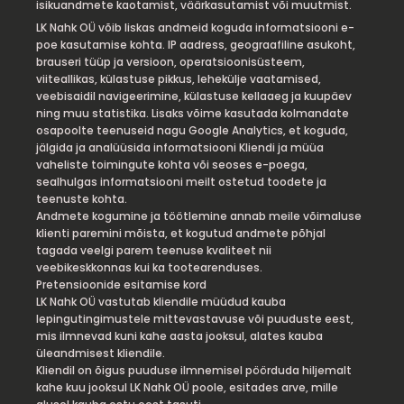
isikuandmete kaotamist, väärkasutamist või muutmist.
LK Nahk OÜ võib liskas andmeid koguda informatsiooni e-
poe kasutamise kohta. IP aadress, geograafiline asukoht,
brauseri tüüp ja versioon, operatsioonisüsteem,
viiteallikas, külastuse pikkus, lehekülje vaatamised,
veebisaidil navigeerimine, külastuse kellaaeg ja kuupäev
ning muu statistika. Lisaks võime kasutada kolmandate
osapoolte teenuseid nagu Google Analytics, et koguda,
jälgida ja analüüsida informatsiooni Kliendi ja müüa
vaheliste toimingute kohta või seoses e-poega,
sealhulgas informatsiooni meilt ostetud toodete ja
teenuste kohta.
Andmete kogumine ja töötlemine annab meile võimaluse
klienti paremini mõista, et kogutud andmete põhjal
tagada veelgi parem teenuse kvaliteet nii
veebikeskkonnas kui ka tootearenduses.
Pretensioonide esitamise kord
LK Nahk OÜ vastutab kliendile müüdud kauba
lepingutingimustele mittevastavuse või puuduste eest,
mis ilmnevad kuni kahe aasta jooksul, alates kauba
üleandmisest kliendile.
Kliendil on õigus puuduse ilmnemisel pöörduda hiljemalt
kahe kuu jooksul LK Nahk OÜ poole, esitades arve, mille