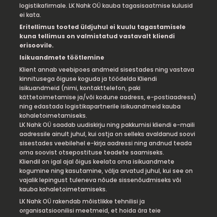
logistikafirmale. LK Nahk OÜ kauba tagasisaatmise kulusid
ei kata.
Eritellimus tooted üldjuhul ei kuulu tagastamisele
kuna tellimus on valmistatud vastavalt kliendi
erisoovile.
Isikuandmete töötlemine
Klient annab veebipoes andmeid sisestades ning vastava
kinnitusega õiguse koguda ja töödelda Kliendi
isikuandmeid (nimi, kontakttelefon, paki
kättetoimetamise ja/või kodune aadress, e-postiaadress)
ning edastada logistikapartnerile isikuandmeid kauba
kohaletoimetamiseks.
LK Nahk OÜ saadab uudiskirju ning pakkumisi kliendi e-maili
aadressile ainult juhul, kui ostja on selleks avaldanud soovi
sisestades veebilehel e-kirja aadressi ning andnud teada
oma soovist otsepostituse teadete saamiseks.
Kliendil on igal ajal õigus keelata oma isikuandmete
kogumine ning kasutamine, välja arvatud juhul, kui see on
vajalik lepingust tuleneva nõude sissenõudmiseks või
kauba kohaletoimetamiseks.
LK Nahk OÜ rakendab mõistlikke tehnilisi ja
organisatsioonilisi meetmeid, et hoida ära teie