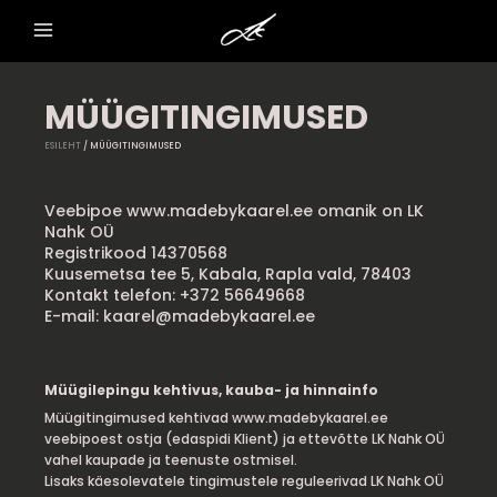
Skip
to
content
MÜÜGITINGIMUSED
ESILEHT
/ MÜÜGITINGIMUSED
Veebipoe www.madebykaarel.ee omanik on LK
Nahk OÜ
Registrikood 14370568
Kuusemetsa tee 5, Kabala, Rapla vald, 78403
Kontakt telefon: +372 56649668
E-mail: kaarel@madebykaarel.ee
Müügilepingu kehtivus, kauba- ja hinnainfo
Müügitingimused kehtivad www.madebykaarel.ee
veebipoest ostja (edaspidi Klient) ja ettevõtte LK Nahk OÜ
vahel kaupade ja teenuste ostmisel.
Lisaks käesolevatele tingimustele reguleerivad LK Nahk OÜ