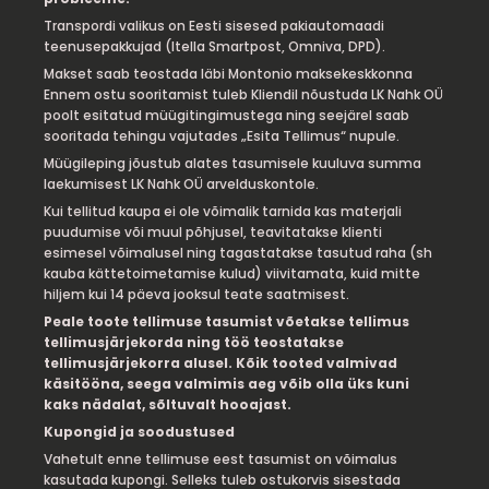
Transpordi valikus on Eesti sisesed pakiautomaadi
teenusepakkujad (Itella Smartpost, Omniva, DPD).
Makset saab teostada läbi Montonio maksekeskkonna
Ennem ostu sooritamist tuleb Kliendil nõustuda LK Nahk OÜ
poolt esitatud müügitingimustega ning seejärel saab
sooritada tehingu vajutades „Esita Tellimus“ nupule.
Müügileping jõustub alates tasumisele kuuluva summa
laekumisest LK Nahk OÜ arvelduskontole.
Kui tellitud kaupa ei ole võimalik tarnida kas materjali
puudumise või muul põhjusel, teavitatakse klienti
esimesel võimalusel ning tagastatakse tasutud raha (sh
kauba kättetoimetamise kulud) viivitamata, kuid mitte
hiljem kui 14 päeva jooksul teate saatmisest.
Peale toote tellimuse tasumist võetakse tellimus
tellimusjärjekorda ning töö teostatakse
tellimusjärjekorra alusel. Kõik tooted valmivad
käsitööna, seega valmimis aeg võib olla üks kuni
kaks nädalat, sõltuvalt hooajast.
Kupongid ja soodustused
Vahetult enne tellimuse eest tasumist on võimalus
kasutada kupongi. Selleks tuleb ostukorvis sisestada