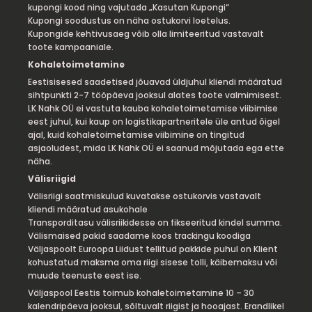
kupongi kood ning vajutada „Kasutan Kupongi“
Kupongi soodustus on näha ostukorvi loetelus.
Kupongide kehtivusaeg võib olla limiteeritud vastavalt
toote kampaaniale.
Kohaletoimetamine
Eestisisesed saadetised jõuavad üldjuhul kliendi määratud
sihtpunkti 2-7 tööpäeva jooksul alates toote valmimisest.
LK Nahk OÜ ei vastuta kauba kohaletoimetamise viibimise
eest juhul, kui kaup on logistikapartneritele üle antud õigel
ajal, kuid kohaletoimetamise viibimine on tingitud
asjaoludest, mida LK Nahk OÜ ei saanud mõjutada ega ette
näha.
Välisriigid
Välisriigi saatmiskulud kuvatakse ostukorvis vastavalt
kliendi määratud asukohale
Transporditasu välisriikidesse on fikseeritud kindel summa.
Välismaised pakid saadame koos trackingu koodiga
Väljaspoolt Euroopa Liidust tellitud pakkide puhul on Klient
kohustatud maksma oma riigi sisese tolli, käibemaksu või
muude teenuste eest ise.
Väljaspool Eestis toimub kohaletoimetamine 10 – 30
kalendripäeva jooksul, sõltuvalt riigist ja hooajast. Erandlikel